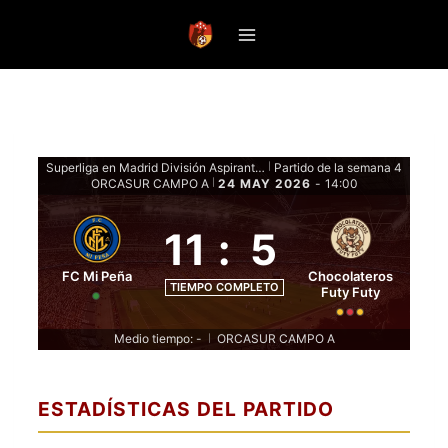
Saltar
al
contenido
Superliga en Madrid División Aspirante - Fase De Grupos
Partido de la semana 4
|
ORCASUR CAMPO A
24 MAY 2026
-
14:00
|
11
:
5
FC Mi Peña
Chocolateros
TIEMPO COMPLETO
Futy Futy
Medio tiempo: -
ORCASUR CAMPO A
|
ESTADÍSTICAS DEL PARTIDO