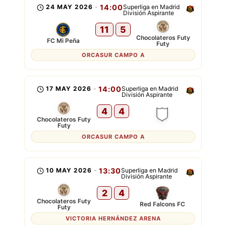
24 MAY 2026
-
14:00
Superliga en Madrid
División Aspirante
11
5
Chocolateros Futy
FC Mi Peña
Futy
ORCASUR CAMPO A
17 MAY 2026
-
14:00
Superliga en Madrid
División Aspirante
4
4
Chocolateros Futy
Futy
ORCASUR CAMPO A
10 MAY 2026
-
13:30
Superliga en Madrid
División Aspirante
2
4
Chocolateros Futy
Red Falcons FC
Futy
VICTORIA HERNÁNDEZ ARENA