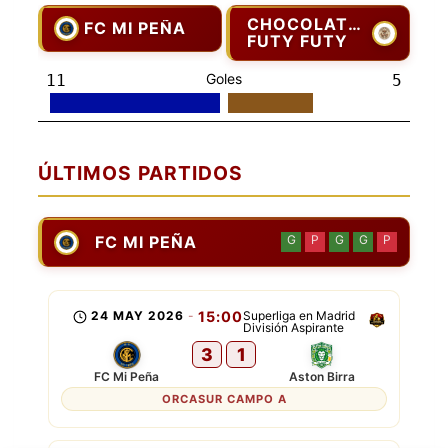
CHOCOLATEROS
FC MI PEÑA
FUTY FUTY
Goles
11
5
ÚLTIMOS PARTIDOS
FC MI PEÑA
G
P
G
G
P
24 MAY 2026
-
15:00
Superliga en Madrid
División Aspirante
3
1
FC Mi Peña
Aston Birra
ORCASUR CAMPO A