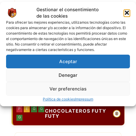
24 MAY 2026
-
14:00
Superliga en Madrid
Gestionar el consentimiento
División Aspirante
de las cookies
11
5
Para ofrecer las mejores experiencias, utilizamos tecnologías como las
Chocolateros Futy
FC Mi Peña
Futy
cookies para almacenar y/o acceder a la información del dispositivo. El
consentimiento de estas tecnologías nos permitirá procesar datos como
ORCASUR CAMPO A
el comportamiento de navegación o las identificaciones únicas en este
sitio. No consentir o retirar el consentimiento, puede afectar
negativamente a ciertas características y funciones.
17 MAY 2026
-
14:00
Superliga en Madrid
División Aspirante
Aceptar
2
5
Red Falcons FC
FC Mi Peña
Denegar
ORCASUR CAMPO B
Ver preferencias
Política de cookies
Impressum
P
E
G
G
CHOCOLATEROS FUTY
FUTY
G