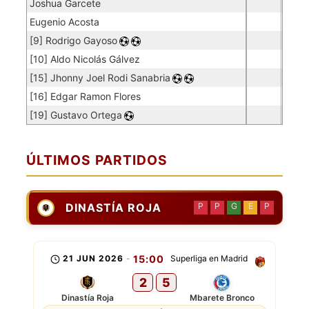
Joshua Garcete
Eugenio Acosta
[9] Rodrigo Gayoso
[10] Aldo Nicolás Gálvez
[15] Jhonny Joel Rodi Sanabria
[16] Edgar Ramon Flores
[19] Gustavo Ortega
ÚLTIMOS PARTIDOS
DINASTÍA ROJA
P
P
G
E
P
21 JUN 2026
-
15:00
Superliga en Madrid
2
5
Dinastía Roja
Mbarete Bronco