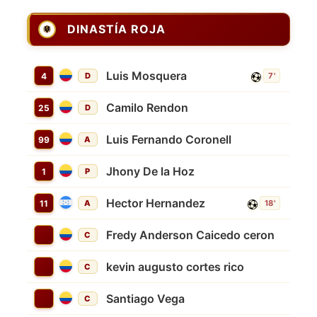
DINASTÍA ROJA
Luis Mosquera
4
D
7'
Camilo Rendon
25
D
Luis Fernando Coronell
99
A
Jhony De la Hoz
1
P
Hector Hernandez
11
A
18'
Fredy Anderson Caicedo ceron
C
kevin augusto cortes rico
C
Santiago Vega
C