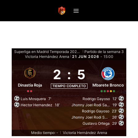
Saltar
al
contenido
Superliga en Madrid Temporada 2026 Clausura - Fase Regular
Partido de la semana 3
|
Victoria Hernández Arena
21 JUN 2026
-
15:00
|
2
:
5
Dinastía Roja
Mbarete Bronco
TIEMPO COMPLETO
Luis Mosquera
7'
Rodrigo Gayoso
12'
Hector Hernandez
18'
Jhonny Joel Rodi Sanabria
19'
Rodrigo Gayoso
23'
Jhonny Joel Rodi Sanabria
26'
Gustavo Ortega
29'
Medio tiempo: -
Victoria Hernández Arena
|