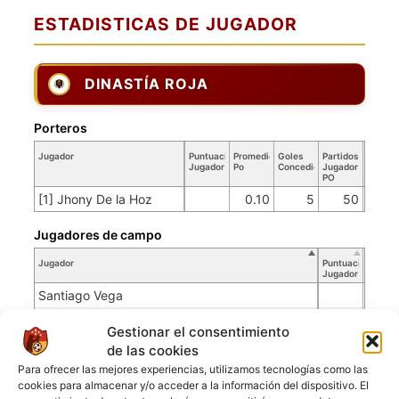
ESTADISTICAS DE JUGADOR
DINASTÍA ROJA
Porteros
Jugador
Puntuación
Promedio
Goles
Partidos
Jugador
Po
Concedidos
Jugador
PO
[1] Jhony De la Hoz
0.10
5
50
Jugadores de campo
Jugador
Puntuación
Jugador
Santiago Vega
kevin augusto cortes rico
Gestionar el consentimiento
Fredy Anderson Caicedo ceron
de las cookies
[3] Daniel Felipe Saavedra Pereira
Para ofrecer las mejores experiencias, utilizamos tecnologías como las
cookies para almacenar y/o acceder a la información del dispositivo. El
[4] Luis Mosquera