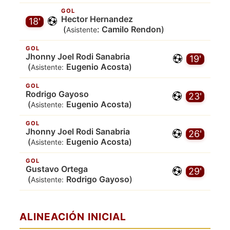
GOL
Hector Hernandez
18'
(
:
Camilo Rendon
)
Asistente
GOL
Jhonny Joel Rodi Sanabria
19'
(
Eugenio Acosta
)
Asistente:
GOL
Rodrigo Gayoso
23'
(
Eugenio Acosta
)
Asistente:
GOL
Jhonny Joel Rodi Sanabria
26'
(
Eugenio Acosta
)
Asistente:
GOL
Gustavo Ortega
29'
(
Rodrigo Gayoso
)
Asistente:
ALINEACIÓN INICIAL