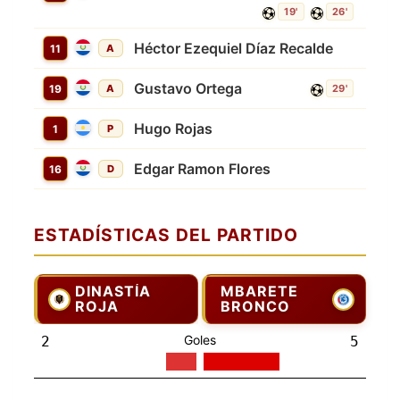
19'
26'
Héctor Ezequiel Díaz Recalde
11
A
Gustavo Ortega
19
A
29'
Hugo Rojas
1
P
Edgar Ramon Flores
16
D
ESTADÍSTICAS DEL PARTIDO
DINASTÍA
MBARETE
ROJA
BRONCO
Goles
2
5