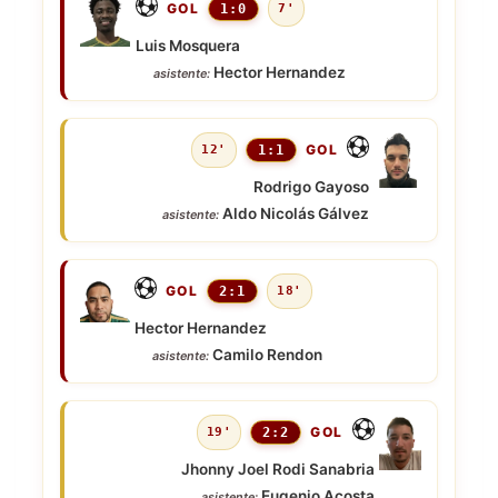
GOL
1:0
7'
Luis Mosquera
Hector Hernandez
asistente:
GOL
12'
1:1
Rodrigo Gayoso
Aldo Nicolás Gálvez
asistente:
GOL
2:1
18'
Hector Hernandez
Camilo Rendon
asistente:
GOL
19'
2:2
Jhonny Joel Rodi Sanabria
Eugenio Acosta
asistente: