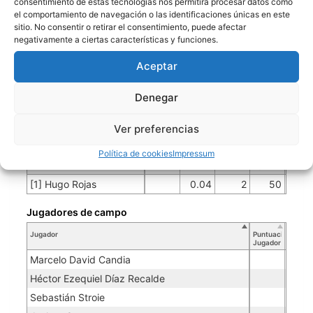
consentimiento de estas tecnologías nos permitirá procesar datos como
[11] Hector Hernandez
el comportamiento de navegación o las identificaciones únicas en este
sitio. No consentir o retirar el consentimiento, puede afectar
[25] Camilo Rendon
negativamente a ciertas características y funciones.
[99] Luis Fernando Coronell
Aceptar
MBARETE BRONCO
Denegar
Porteros
Ver preferencias
Jugador
Puntuación
Promedio
Goles
Partidos
Política de cookies
Impressum
Jugador
Po
Concedidos
Jugador
PO
[1] Hugo Rojas
0.04
2
50
Jugadores de campo
Jugador
Puntuación
Jugador
Marcelo David Candia
Héctor Ezequiel Díaz Recalde
Sebastián Stroie