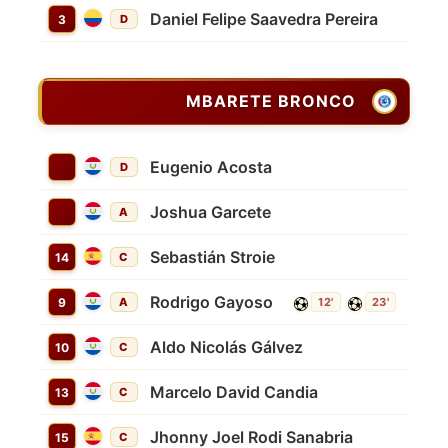
Daniel Felipe Saavedra Pereira
3
D
MBARETE BRONCO
Eugenio Acosta
D
Joshua Garcete
A
Sebastián Stroie
14
C
Rodrigo Gayoso
9
A
12'
23'
Aldo Nicolás Gálvez
10
C
Marcelo David Candia
13
C
Jhonny Joel Rodi Sanabria
15
C