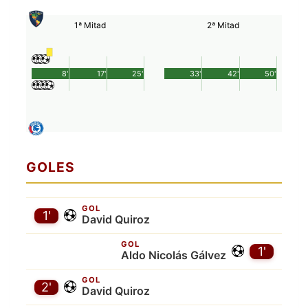
1ª Mitad
2ª Mitad
8'
17'
25'
33'
42'
50'
GOLES
GOL
1'
David Quiroz
GOL
1'
Aldo Nicolás Gálvez
GOL
2'
David Quiroz