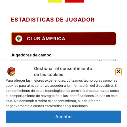
ESTADISTICAS DE JUGADOR
CLUB ÁMERICA
Jugadores de campo
Jugador
Puntuación
Jugador
Gestionar el consentimiento
de las cookies
[1] Daniel Zambrano
Para ofrecer las mejores experiencias, utilizamos tecnologías como las
[2] Soulaimane El Mansouri
cookies para almacenar y/o acceder a la información del dispositivo. El
[4] Junior Gonzales
consentimiento de estas tecnologías nos permitirá procesar datos como
el comportamiento de navegación o las identificaciones únicas en este
[8] David Quiroz
sitio. No consentir o retirar el consentimiento, puede afectar
[9] Yoslin Godoy
negativamente a ciertas características y funciones.
[11] Luis Rodriguez
Aceptar