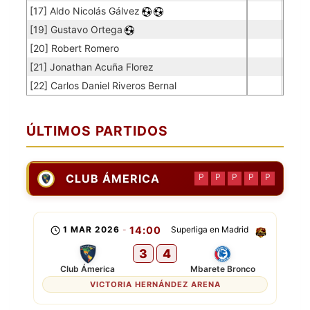
[17] Aldo Nicolás Gálvez
[19] Gustavo Ortega
[20] Robert Romero
[21] Jonathan Acuña Florez
[22] Carlos Daniel Riveros Bernal
ÚLTIMOS PARTIDOS
CLUB ÁMERICA
P
P
P
P
P
1 MAR 2026
-
14:00
Superliga en Madrid
3
4
Club Ámerica
Mbarete Bronco
VICTORIA HERNÁNDEZ ARENA