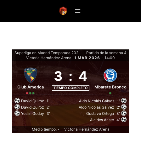
Saltar
al
contenido
Superliga en Madrid Temporada 2026 - Fase de grupos
Partido de la semana 4
|
Victoria Hernández Arena
1 MAR 2026
-
14:00
|
3
:
4
Club Ámerica
Mbarete Bronco
TIEMPO COMPLETO
David Quiroz
1'
Aldo Nicolás Gálvez
1'
David Quiroz
2'
Aldo Nicolás Gálvez
2'
Yoslin Godoy
3'
Gustavo Ortega
3'
Alcides Ariste
4'
Medio tiempo: -
Victoria Hernández Arena
|