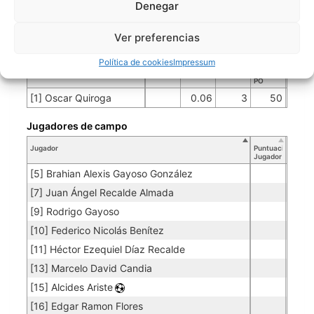
Denegar
MBARETE BRONCO
Ver preferencias
Porteros
Política de cookies
Impressum
Jugador
Puntuación
Promedio
Goles
Partidos
Jugador
Po
Concedidos
Jugador
PO
[1] Oscar Quiroga
0.06
3
50
Jugadores de campo
Jugador
Puntuación
Jugador
[5] Brahian Alexis Gayoso González
[7] Juan Ángel Recalde Almada
[9] Rodrigo Gayoso
[10] Federico Nicolás Benítez
[11] Héctor Ezequiel Díaz Recalde
[13] Marcelo David Candia
[15] Alcides Ariste
[16] Edgar Ramon Flores