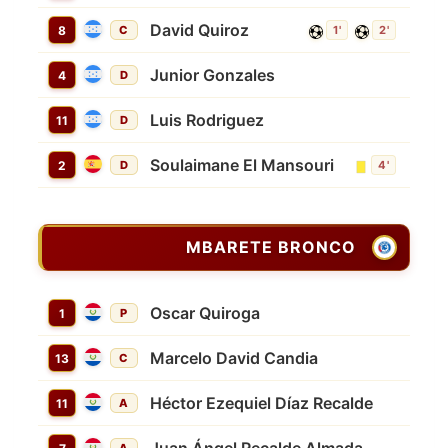
David Quiroz
8
C
1'
2'
Junior Gonzales
4
D
Luis Rodriguez
11
D
Soulaimane El Mansouri
2
D
4'
MBARETE BRONCO
Oscar Quiroga
1
P
Marcelo David Candia
13
C
Héctor Ezequiel Díaz Recalde
11
A