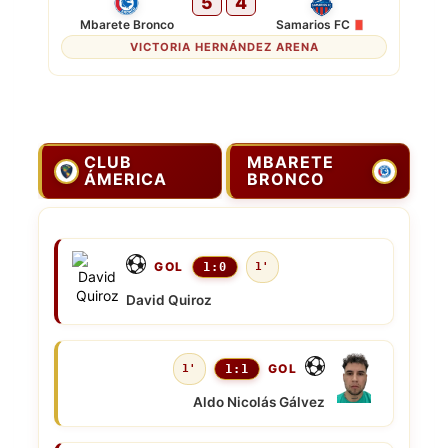
5
4
Mbarete Bronco
Samarios FC
VICTORIA HERNÁNDEZ ARENA
CLUB
MBARETE
ÁMERICA
BRONCO
GOL
1:0
1'
David Quiroz
GOL
1'
1:1
Aldo Nicolás Gálvez