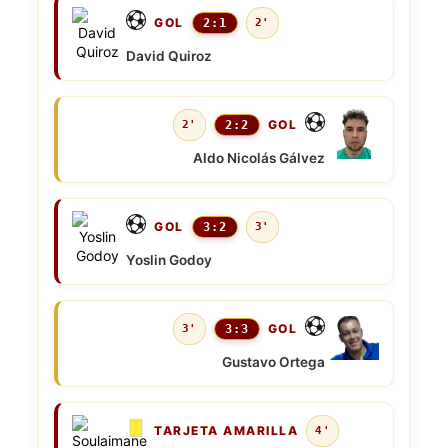
GOL
2:1
2'
David Quiroz
GOL
2'
2:2
Aldo Nicolás Gálvez
GOL
3:2
3'
Yoslin Godoy
GOL
3'
3:3
Gustavo Ortega
TARJETA AMARILLA
4'