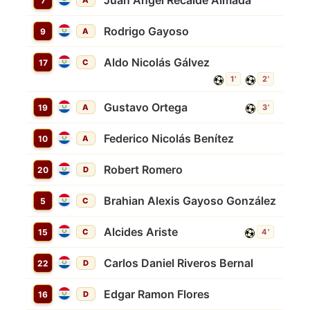
Juan Ángel Recalde Almada
7
A
Rodrigo Gayoso
9
A
Aldo Nicolás Gálvez
17
C
1'
2'
Gustavo Ortega
19
A
3'
Federico Nicolás Benítez
10
A
Robert Romero
20
D
Brahian Alexis Gayoso González
5
C
Alcides Ariste
15
C
4'
Carlos Daniel Riveros Bernal
22
D
Edgar Ramon Flores
16
D