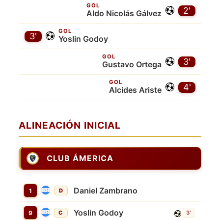
GOL
2'
Aldo Nicolás Gálvez
GOL
3'
Yoslin Godoy
GOL
3'
Gustavo Ortega
GOL
4'
Alcides Ariste
ALINEACIÓN INICIAL
CLUB ÁMERICA
Daniel Zambrano
1
D
Yoslin Godoy
9
C
3'