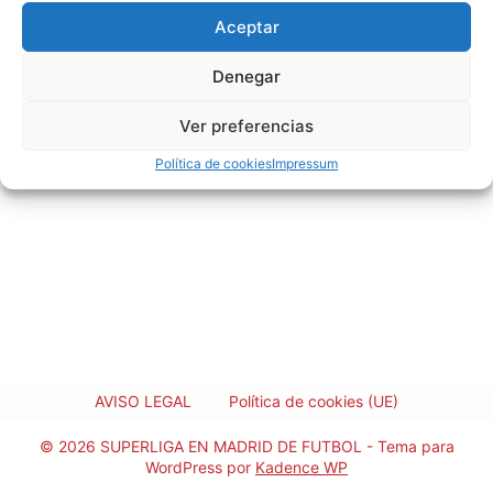
4
11
-2
20
Aceptar
5
11
-26
11
6
10
-43
7
Denegar
7
4
-13
0
Ver preferencias
Política de cookies
Impressum
AVISO LEGAL
Política de cookies (UE)
© 2026 SUPERLIGA EN MADRID DE FUTBOL - Tema para
WordPress por
Kadence WP