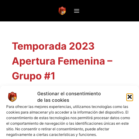
Saltar
al
contenido
Temporada 2023
Apertura Femenina –
Grupo #1
Gestionar el consentimiento
de las cookies
All
Home
Away
Para ofrecer las mejores experiencias, utilizamos tecnologías como las
#
EQUIPO
J
DG
PT
cookies para almacenar y/o acceder a la información del dispositivo. El
consentimiento de estas tecnologías nos permitirá procesar datos como
1
11
37
29
el comportamiento de navegación o las identificaciones únicas en este
▲
2
11
41
28
sitio. No consentir o retirar el consentimiento, puede afectar
▼
negativamente a ciertas características y funciones.
3
11
19
27