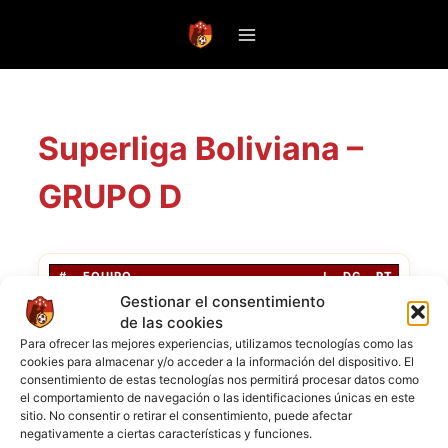
Saltar
al
contenido
Superliga Boliviana –
GRUPO D
#
EQUIPO
J
DG
PT
Gestionar el consentimiento
Monterrey
1
2
3
6
de las cookies
Para ofrecer las mejores experiencias, utilizamos tecnologías como las
Unificado
2
2
0
3
cookies para almacenar y/o acceder a la información del dispositivo. El
consentimiento de estas tecnologías nos permitirá procesar datos como
All Stars FC
3
2
-3
0
el comportamiento de navegación o las identificaciones únicas en este
sitio. No consentir o retirar el consentimiento, puede afectar
negativamente a ciertas características y funciones.