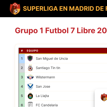
Saltar
al
SUPERLIGA EN MADRID DE
contenido
Grupo 1 Futbol 7 Libre 2
#
EQUIPO
1
San Miguel de Uncia
2
Santiago Tin tin
3
Wilstermann
4
San Jose
5
La Llajta
6
FC Candelaria