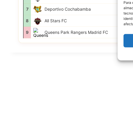
Para 
almac
7
Deportivo Cochabamba
tecno
ident
8
All Stars FC
afect
9
Queens Park Rangers Madrid FC