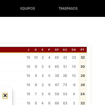
EQUIPOS
TRASPASOS
NORMATIVA
J
G
E
P
GF
GC
DG
PT
16
10
2
4
65
42
23
32
16
9
3
4
65
51
14
30
16
9
2
5
38
28
10
29
16
8
2
6
67
73
-6
26
16
7
3
6
59
55
4
24
16
6
4
6
66
63
3
22