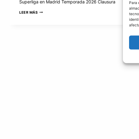
Superliga en Madrid Temporada 2026 Clausura
Para 
almac
SUPERLIGA
LEER MÁS
tecno
EN
ident
MADRID
afect
TEMPORADA
2026
CLAUSURA