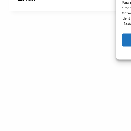
Para 
BOLIVIANA
SENIOR
almac
TEMPORADA
tecno
2024
ident
afect