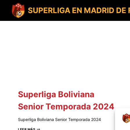
Saltar
al
SUPERLIGA EN MADRID DE
contenido
Superliga Boliviana
Senior Temporada 2024
Superliga Boliviana Senior Temporada 2024
SUPERLIGA
LEER MÁS