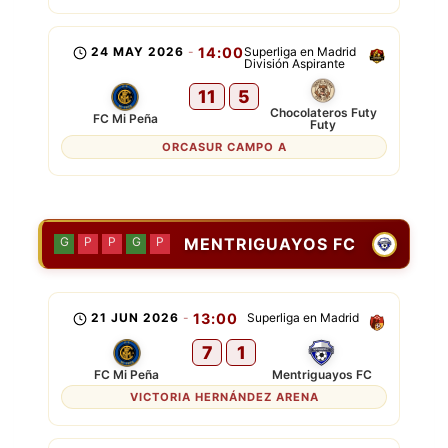
24 MAY 2026
-
14:00
Superliga en Madrid
División Aspirante
11
5
Chocolateros Futy
FC Mi Peña
Futy
ORCASUR CAMPO A
MENTRIGUAYOS FC
G
P
P
G
P
21 JUN 2026
-
13:00
Superliga en Madrid
7
1
FC Mi Peña
Mentriguayos FC
VICTORIA HERNÁNDEZ ARENA