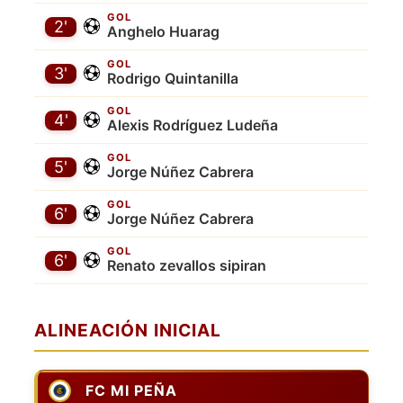
GOL
2'
Anghelo Huarag
GOL
3'
Rodrigo Quintanilla
GOL
4'
Alexis Rodríguez Ludeña
GOL
5'
Jorge Núñez Cabrera
GOL
6'
Jorge Núñez Cabrera
GOL
6'
Renato zevallos sipiran
ALINEACIÓN INICIAL
FC MI PEÑA