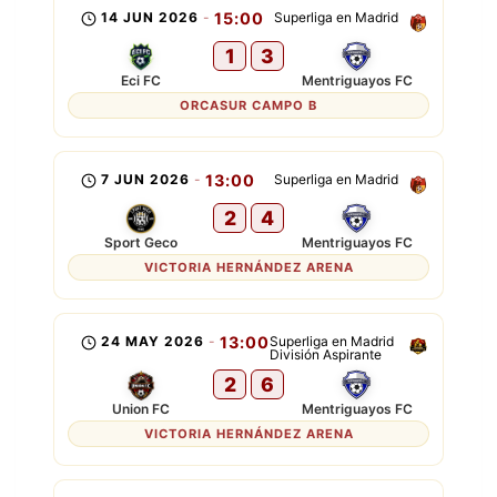
14 JUN 2026
-
15:00
Superliga en Madrid
1
3
Eci FC
Mentriguayos FC
ORCASUR CAMPO B
7 JUN 2026
-
13:00
Superliga en Madrid
2
4
Sport Geco
Mentriguayos FC
VICTORIA HERNÁNDEZ ARENA
24 MAY 2026
-
13:00
Superliga en Madrid
División Aspirante
2
6
Union FC
Mentriguayos FC
VICTORIA HERNÁNDEZ ARENA