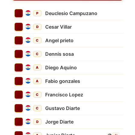
Deuclesio Campuzano
P
Cesar Villar
D
Angel prieto
C
Dennis sosa
C
Diego Aquino
A
Fabio gonzales
A
Francisco Lopez
C
Gustavo Diarte
C
Jorge Diarte
D