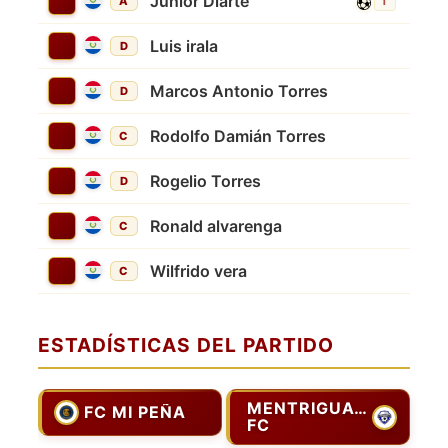
Junior Diarte
A
1'
Luis irala
D
Marcos Antonio Torres
D
Rodolfo Damián Torres
C
Rogelio Torres
D
Ronald alvarenga
C
Wilfrido vera
C
ESTADÍSTICAS DEL PARTIDO
MENTRIGUAYOS
FC MI PEÑA
FC