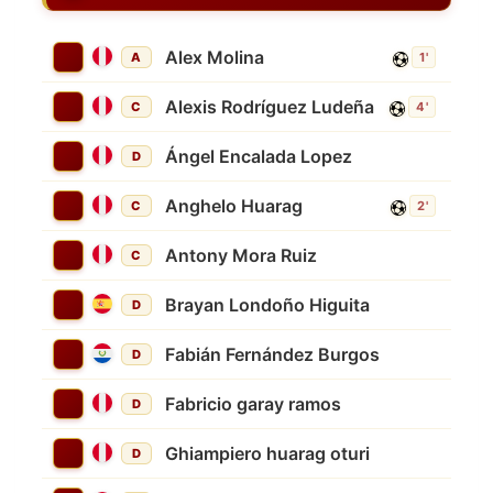
Alex Molina
A
1'
Alexis Rodríguez Ludeña
C
4'
Ángel Encalada Lopez
D
Anghelo Huarag
C
2'
Antony Mora Ruiz
C
Brayan Londoño Higuita
D
Fabián Fernández Burgos
D
Fabricio garay ramos
D
Ghiampiero huarag oturi
D