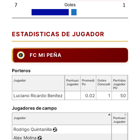
Goles
7
1
ESTADISTICAS DE JUGADOR
FC MI PEÑA
Porteros
Jugador
Puntuación
Promedio
Goles
Partidos
Jugador
Po
Concedidos
Jugador
PO
Luciano Ricardo Benítez
0.02
1
50
Jugadores de campo
Jugador
Puntuación
Jugador
Rodrigo Quintanilla
Alex Molina