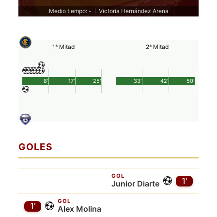
Medio tiempo: -
Victoria Hernández Arena
|
1ª Mitad
2ª Mitad
8'
17'
25'
33'
42'
50'
GOLES
GOL
1'
Junior Diarte
GOL
1'
Alex Molina