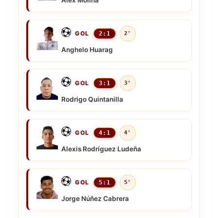
Alex Molina
GOL
2:1
2'
Anghelo Huarag
GOL
3:1
3'
Rodrigo Quintanilla
GOL
4:1
4'
Alexis Rodríguez Ludeña
GOL
5:1
5'
Jorge Núñez Cabrera