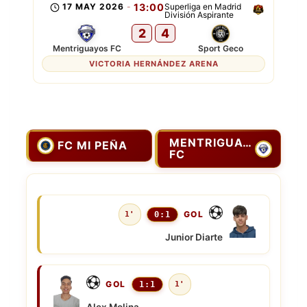
17 MAY 2026
-
13:00
Superliga en Madrid
División Aspirante
2
4
Mentriguayos FC
Sport Geco
VICTORIA HERNÁNDEZ ARENA
MENTRIGUAYOS
FC MI PEÑA
FC
GOL
1'
0:1
Junior Diarte
GOL
1:1
1'