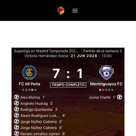
Saltar
al
contenido
Superliga en Madrid Temporada 2026 Clausura - Fase Regular
Partido de la semana 3
|
Victoria Hernández Arena
21 JUN 2026
-
13:00
|
7
:
1
FC Mi Peña
Mentriguayos FC
TIEMPO COMPLETO
Alex Molina
1'
Junior Diarte
1'
Anghelo Huarag
2'
Rodrigo Quintanilla
3'
Alexis Rodríguez Ludeña
4'
Jorge Núñez Cabrera
5'
Jorge Núñez Cabrera
6'
Renato zevallos sipiran
6'