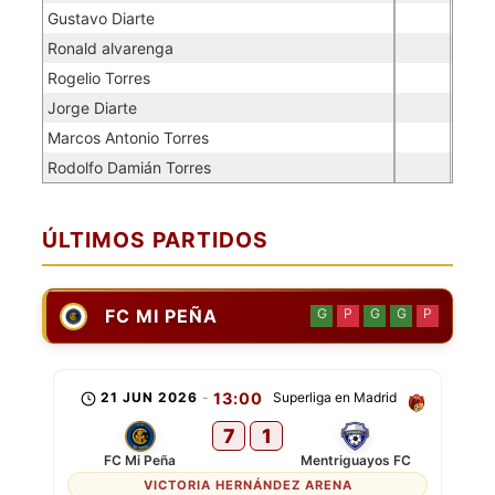
Gustavo Diarte
Ronald alvarenga
Rogelio Torres
Jorge Diarte
Marcos Antonio Torres
Rodolfo Damián Torres
ÚLTIMOS PARTIDOS
FC MI PEÑA
G
P
G
G
P
21 JUN 2026
-
13:00
Superliga en Madrid
7
1
FC Mi Peña
Mentriguayos FC
VICTORIA HERNÁNDEZ ARENA