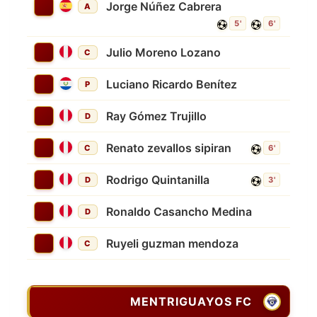
Jorge Núñez Cabrera
A
5'
6'
Julio Moreno Lozano
C
Luciano Ricardo Benítez
P
Ray Gómez Trujillo
D
Renato zevallos sipiran
C
6'
Rodrigo Quintanilla
D
3'
Ronaldo Casancho Medina
D
Ruyeli guzman mendoza
C
MENTRIGUAYOS FC