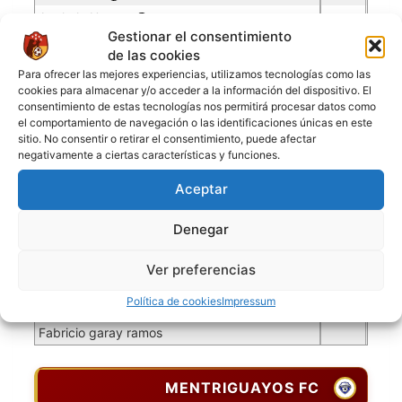
Anghelo Huarag
Gestionar el consentimiento
Ruyeli guzman mendoza
de las cookies
Antony Mora Ruiz
Para ofrecer las mejores experiencias, utilizamos tecnologías como las
Fabián Fernández Burgos
cookies para almacenar y/o acceder a la información del dispositivo. El
consentimiento de estas tecnologías nos permitirá procesar datos como
Ángel Encalada Lopez
el comportamiento de navegación o las identificaciones únicas en este
Alexis Rodríguez Ludeña
sitio. No consentir o retirar el consentimiento, puede afectar
negativamente a ciertas características y funciones.
Ray Gómez Trujillo
Brayan Londoño Higuita
Aceptar
Julio Moreno Lozano
Denegar
Renato zevallos sipiran
Jorge Núñez Cabrera
Ver preferencias
Ronaldo Casancho Medina
Política de cookies
Impressum
Ghiampiero huarag oturi
Fabricio garay ramos
MENTRIGUAYOS FC